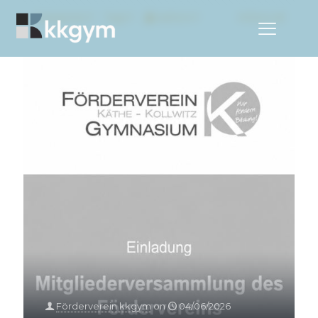
Categories
Tags
Authors
Show all
Förderverein kkgym
on
04/06/2026