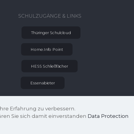
SCHULZUGÄNGE & LINKS
Thüringer Schulcloud
Home.Info Point
HESS Schließfächer
Essenabieter
hre Erfahrung zu verbessern.
ären Sie sich damit einverstanden
Data Protection