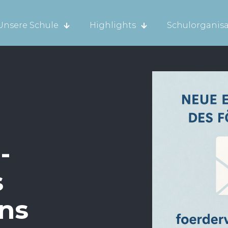
Unsere Schule
Highlights
Schulorganisa
-
s
ns