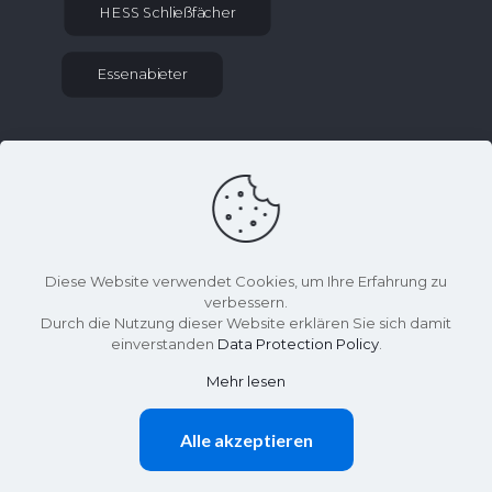
HESS Schließfächer
Essenabieter
KONTAKT INFORMATIONEN
sekretariat at gym-kaethe-kollwitz.schulen-
uh.de
036027 70275
Diese Website verwendet Cookies, um Ihre Erfahrung zu
Effelder Weg 2, 99976 Lengenfeld unterm
verbessern.
Stein
Durch die Nutzung dieser Website erklären Sie sich damit
einverstanden
Data Protection Policy
.
Mehr lesen
©
Käthe-Kollwitz-Gymnasium
Alle akzeptieren