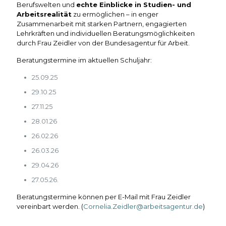
Berufswelten und
echte Einblicke in Studien- und
Arbeitsrealität
zu ermöglichen – in enger
Zusammenarbeit mit starken Partnern, engagierten
Lehrkräften und individuellen Beratungsmöglichkeiten
durch Frau Zeidler von der Bundesagentur für Arbeit.
Beratungstermine im aktuellen Schuljahr:
25.09.25
29.10.25
27.11.25
28.01.26
26.02.26
26.03.26
29.04.26
27.05.26.
Beratungstermine können per E-Mail mit Frau Zeidler
vereinbart werden. (
Cornelia.Zeidler@arbeitsagentur.de
)