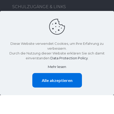
SCHULZUGÄNGE & LINKS
Thüringer Schulcloud
Home.Info Point
Diese Website verwendet Cookies, um Ihre Erfahrung zu
HESS Schließfächer
verbessern.
Durch die Nutzung dieser Website erklären Sie sich damit
einverstanden
Data Protection Policy
.
Essenabieter
Mehr lesen
KONTAKT INFORMATIONEN
Alle akzeptieren
sekretariat at gym-kaethe-kollwitz.schulen-
uh.de
036027 70275
Effelder Weg 2, 99976 Lengenfeld unterm