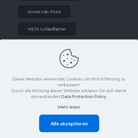
Home.Info Point
HESS Schließfächer
Essenabieter
KONTAKT INFORMATIONEN
sekretariat at gym-kaethe-kollwitz.schulen-
Diese Website verwendet Cookies, um Ihre Erfahrung zu
uh.de
verbessern.
Durch die Nutzung dieser Website erklären Sie sich damit
036027 70275
einverstanden
Data Protection Policy
.
Mehr lesen
Effelder Weg 2, 99976 Lengenfeld unterm
Stein
Alle akzeptieren