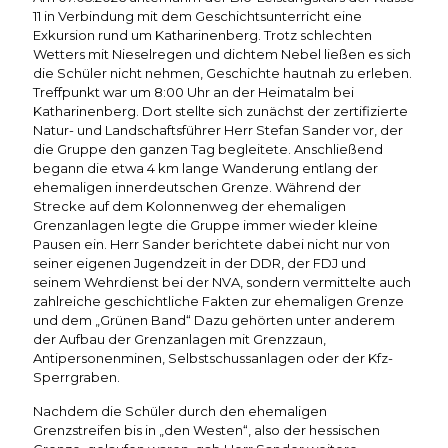
11 in Verbindung mit dem Geschichtsunterricht eine
Exkursion rund um Katharinenberg. Trotz schlechten
Wetters mit Nieselregen und dichtem Nebel ließen es sich
die Schüler nicht nehmen, Geschichte hautnah zu erleben.
Treffpunkt war um 8:00 Uhr an der Heimatalm bei
Katharinenberg. Dort stellte sich zunächst der zertifizierte
Natur- und Landschaftsführer Herr Stefan Sander vor, der
die Gruppe den ganzen Tag begleitete. Anschließend
begann die etwa 4 km lange Wanderung entlang der
ehemaligen innerdeutschen Grenze. Während der
Strecke auf dem Kolonnenweg der ehemaligen
Grenzanlagen legte die Gruppe immer wieder kleine
Pausen ein. Herr Sander berichtete dabei nicht nur von
seiner eigenen Jugendzeit in der DDR, der FDJ und
seinem Wehrdienst bei der NVA, sondern vermittelte auch
zahlreiche geschichtliche Fakten zur ehemaligen Grenze
und dem „Grünen Band“ Dazu gehörten unter anderem
der Aufbau der Grenzanlagen mit Grenzzaun,
Antipersonenminen, Selbstschussanlagen oder der Kfz-
Sperrgraben.
Nachdem die Schüler durch den ehemaligen
Grenzstreifen bis in „den Westen“, also der hessischen