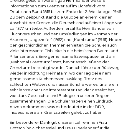
Grenze, gelaufen waren, gab Herr Sander weitere
Informationen zum Grenzverlauf im Eichsfeld: vom
Deutschen Bund 1815 bis zum Ende des 2. Weltkrieges 1945.
Zu dem Zeitpunkt stand die Gruppe an einem kleinen
Abschnitt der Grenze, die Deutschland auf einer Länge von
ca. 1377 km teilte. Außerdem erzählte Herr Sander von
Fluchtversuchen und den Umsiedlungen im Rahmen der
Aktionen „Ungeziefer“ (1952) und „Kornblume“ (1961). Neben
den geschichtlichen Themen erhielten die Schüler auch
viele interessante Einblicke in die heimischen Baum- und
Pflanzenarten. Eine gemeinsame Essenspause fand am
„Mahnmal Grenzturm“ statt, bevor anschließend der
Grenzturm besichtigt wurde. Danach führte der Rückweg
wieder in Richtung Heimatalm, wo der Tag bei einem
gemeinsamen Kuchenessen ausklang. Trotz des
schlechten Wetters und nasser Schuhe war es für alle ein
sehr lehrreicher und interessanter Tag, der gezeigt hat,
wie stark Geschichte und Biologie in unserer Region
zusammenhängen. Die Schüler haben einen Eindruck
davon bekommen, was es bedeutete in der DDR,
insbesondere am Grenzstreifen gelebt zu haben.
Ein besonderer Dank gilt unseren Lehrerinnen Frau
Gottschling-Schabestiel und Frau Oberländer für die