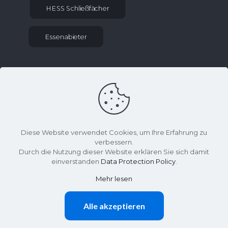
HESS Schließfächer
Essenabieter
KONTAKT INFORMATIONEN
sekretariat at gym-kaethe-kollwitz.schulen-
uh.de
036027 70275
Diese Website verwendet Cookies, um Ihre Erfahrung zu
Effelder Weg 2, 99976 Lengenfeld unterm
verbessern.
Stein
Durch die Nutzung dieser Website erklären Sie sich damit
einverstanden
Data Protection Policy
.
Mehr lesen
©
Käthe-Kollwitz-Gymnasium
Alle akzeptieren