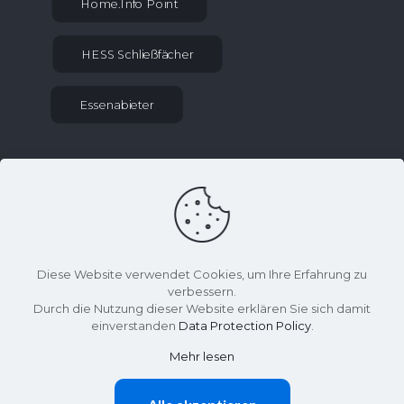
Home.Info Point
HESS Schließfächer
Essenabieter
KONTAKT INFORMATIONEN
sekretariat at gym-kaethe-kollwitz.schulen-
uh.de
036027 70275
Diese Website verwendet Cookies, um Ihre Erfahrung zu
Effelder Weg 2, 99976 Lengenfeld unterm
verbessern.
Stein
Durch die Nutzung dieser Website erklären Sie sich damit
einverstanden
Data Protection Policy
.
Mehr lesen
©
Käthe-Kollwitz-Gymnasium