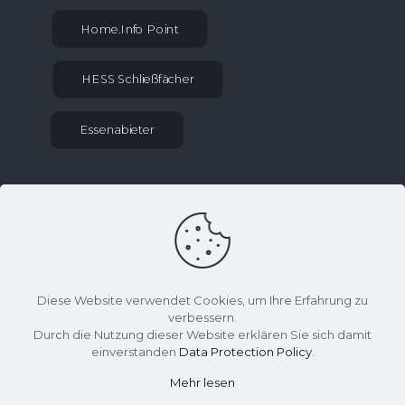
Home.Info Point
HESS Schließfächer
Essenabieter
KONTAKT INFORMATIONEN
sekretariat at gym-kaethe-kollwitz.schulen-
uh.de
036027 70275
Diese Website verwendet Cookies, um Ihre Erfahrung zu
Effelder Weg 2, 99976 Lengenfeld unterm
verbessern.
Stein
Durch die Nutzung dieser Website erklären Sie sich damit
einverstanden
Data Protection Policy
.
Mehr lesen