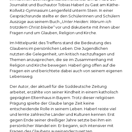
Journalist und Buchautor Tobias Haberl zu Gast am Käthe-
Kollwitz-Gymnasium Lengenfeld unterm Stein. In einer
Gesprächsrunde stellte er den Schülerinnen und Schülern
Auszüge aus seinem Buch
„Unter Heiden: Warum ich
trotzdem Christ bleibe“
vor und diskutierte mit ihnen über
Fragen rund um Glauben, Religion und Kirche.
Im Mittelpunkt des Treffens stand die Bedeutung des
Glaubens im persönlichen Leben. Die Jugendlichen
nutzten die Gelegenheit, um kritisch nachzufragen und
Themen anzusprechen, die sie im Zusammenhang mit
Religion und Kirche bewegen. Haberl ging offen auf die
Fragen ein und berichtete dabei auch von seinem eigenen
Lebensweg.
Der Autor, der aktuell für die Süddeutsche Zeitung
arbeitet, erzählte von seiner Kindheit in einem katholisch
geprägten Elternhaus in Bayern. Trotz dieser religiösen
Prägung spielte der Glaube lange Zeit keine
entscheidende Rolle in seinem Leben. Haberl reiste viel
und lernte zahlreiche Länder und Kulturen kennen. Erst
gegen Ende seiner dreißiger Jahre setzte bei ihm ein
persönlicher Wandel ein: Er begann, sich intensiver mit
Fragen des Glaubens auseinanderzusetzen.