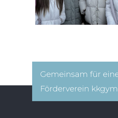
Gemeinsam für eine
Förderverein kkgym