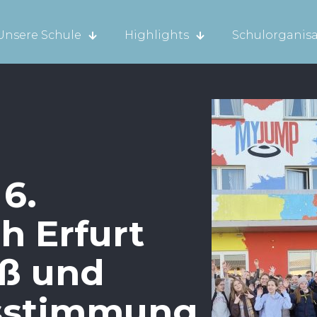
Unsere Schule
Highlights
Schulorganisa
6.
h Erfurt
aß und
sstimmung