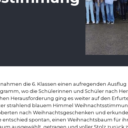
rnahmen die 6. Klassen einen aufregenden Ausflug 
ramm, wo die Schülerinnen und Schüler nach Herz
chen Herausforderung ging es weiter auf den Erfurt
ter strahlend blauem Himmel Weihnachtsstimmung 
töberten nach Weihnachtsgeschenken und erkundete
 Sie entschied spontan, einen Weihnachtsbaum für i
 ausgewählt, getragen und voller Stolz zurück zu