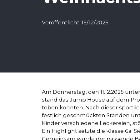
Veröffentlicht: 15/12/2025
Am Donnerstag, den 11.12.2025 unte
stand das Jump House auf dem Prog
toben konnten. Nach dieser sportli
festlich geschmückten Ständen un
Kinder verschiedene Leckereien, s
Ein Highlight setzte die Klasse 6a:
Gemeinsam wurde der passende Baum